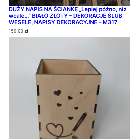
DUŻY NAPIS NA ŚCIANKĘ „Lepiej późno, niż
wcale…” BIAŁO ZŁOTY – DEKORACJE ŚLUB
WESELE, NAPISY DEKORACYJNE – M317
150,00
zł