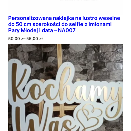
Personalizowana naklejka na lustro weselne
do 50 cm szerokości do selfie z imionami
Pary Młodej i datą – NA007
Z
50,00
zł
–
55,00
zł
a
k
r
e
s
c
e
n
:
o
d
5
0
,
0
0