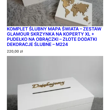
KOMPLET ŚLUBNY MAPA ŚWIATA – ZESTAW
GLAMOUR SKRZYNKA NA KOPERTY XL +
PUDEŁKO NA OBRĄCZKI – ZŁOTE DODATKI
DEKORACJE ŚLUBNE – M224
220,00
zł