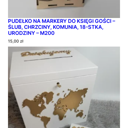
PUDEŁKO NA MARKERY DO KSIĘGI GOŚCI –
ŚLUB, CHRZCINY, KOMUNIA, 18-STKA,
URODZINY – M200
15,00
zł