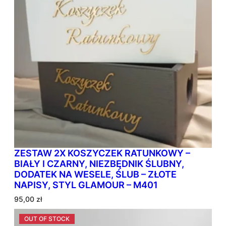
o
w
a
n
e
w
e
d
ł
u
g
p
o
p
ZESTAW 2X KOSZYCZEK RATUNKOWY –
u
BIAŁY I CZARNY, NIEZBĘDNIK ŚLUBNY,
l
DODATEK NA WESELE, ŚLUB – ZŁOTE
a
NAPISY, STYL GLAMOUR – M401
r
n
95,00
zł
o
ś