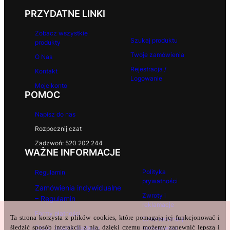
PRZYDATNE LINKI
Zobacz wszystkie
Szukaj produktu
produkty
Twoje zamówienia
O Nas
Rejestracja /
Kontakt
Logowanie
Moje konto
POMOC
Napisz do nas
Rozpocznij czat
Zadzwoń: 520 202 244
WAŻNE INFORMACJE
Polityka
Regulamin
prywatności
Zamówienia indywidualne
Zwroty i
– Regulamin
reklamacje
Formy płatności
Ta strona korzysta z plików cookies, które pomagają jej funkcjonować i
Czas realizacji
śledzić sposób interakcji z nią, dzięki czemu możemy zapewnić lepszą i
Czas i koszty dostawy
zamówienia