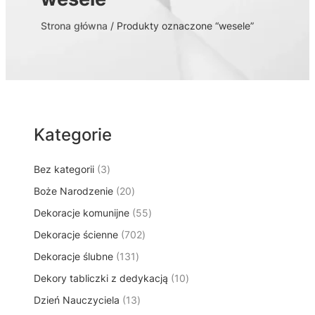
Strona główna
/ Produkty oznaczone “wesele”
Kategorie
3
Bez kategorii
3
p
2
Boże Narodzenie
20
r
0
5
Dekoracje komunijne
o
55
p
5
d
7
Dekoracje ścienne
702
r
p
u
0
o
1
Dekoracje ślubne
131
r
k
2
d
3
o
t
1
Dekory tabliczki z dedykacją
p
10
u
1
d
y
0
r
k
1
Dzień Nauczyciela
13
p
u
p
o
t
3
r