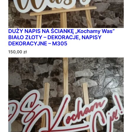
z
ł
d
o
5
DUŻY NAPIS NA ŚCIANKĘ „Kochamy Was”
5
BIAŁO ZŁOTY – DEKORACJE, NAPISY
,
DEKORACYJNE – M305
0
150,00
zł
0
z
ł