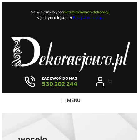
Przejdź
do
Największy wybór
nietuzinkowych dekoracji
w jednym miejscu! ->
Przejdź do sklepu
treści
ZADZWOŃ DO NAS
530 202 244
wesele