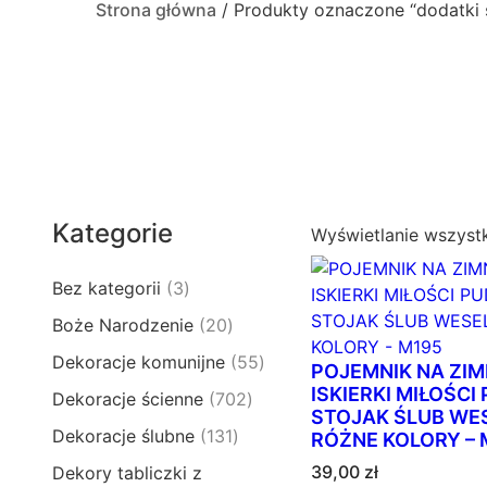
Strona główna
/ Produkty oznaczone “dodatki 
Kategorie
Wyświetlanie wszyst
3
Bez kategorii
3
p
2
Boże Narodzenie
20
r
0
5
Dekoracje komunijne
55
o
POJEMNIK NA ZIM
p
5
d
ISKIERKI MIŁOŚCI
7
Dekoracje ścienne
702
r
p
STOJAK ŚLUB WES
u
0
o
1
Dekoracje ślubne
131
r
RÓŻNE KOLORY – 
k
2
d
3
o
t
39,00
zł
Dekory tabliczki z
p
u