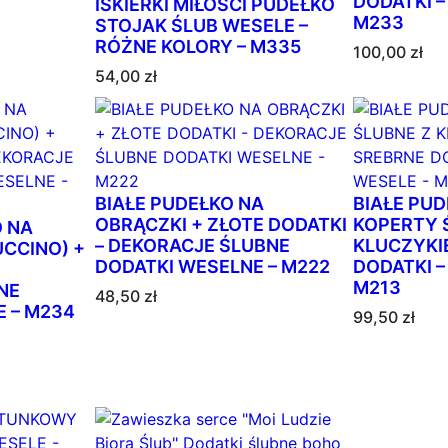
DODATKI –
ISKIERKI MIŁOŚCI PUDEŁKO
e
M233
STOJAK ŚLUB WESELE –
w
RÓŻNE KOLORY – M335
100,00
zł
e
54,00
zł
d
ł
u
g
p
o
BIAŁE PUDEŁKO NA
BIAŁE PUD
p
OBRĄCZKI + ZŁOTE DODATKI
KOPERTY 
 NA
– DEKORACJE ŚLUBNE
KLUCZYKI
u
CCINO) +
DODATKI WESELNE – M222
DODATKI –
l
M213
NE
a
48,50
zł
 – M234
99,50
zł
r
n
o
ś
c
i