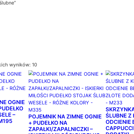
ślubne”
P
kich wyników: 10
o
s
o
r
t
NE OGNIE
o
 PUDEŁKO
SKRZYNKA
ELE –
w
ŚLUBNE Z
POJEMNIK NA ZIMNE OGNIE
M195
a
ODCIENIE 
+ PUDEŁKO NA
CAPPUCCI
ZAPAŁKI/ZAPALNICZKI –
n