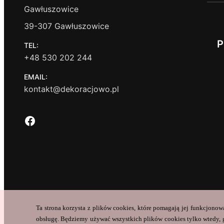
Gawłuszowice
39-307 Gawłuszowice
P
TEL:
+48 530 202 244
EMAIL:
kontakt@dekoracjowo.pl
Facebook
Ta strona korzysta z plików cookies, które pomagają jej funkcjonow
obsługę. Będziemy używać wszystkich plików cookies tylko wtedy, g