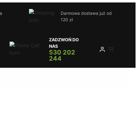
ja
Darmowa dostawa już od
120 zł
ZADZWOŃ DO
NAS
530 202
244