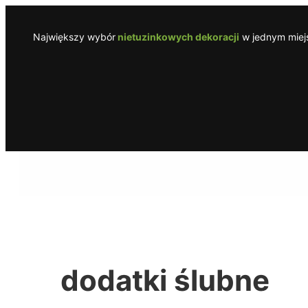
Przejdź
do
Największy wybór
nietuzinkowych dekoracji
w jednym miejs
treści
dodatki ślubne