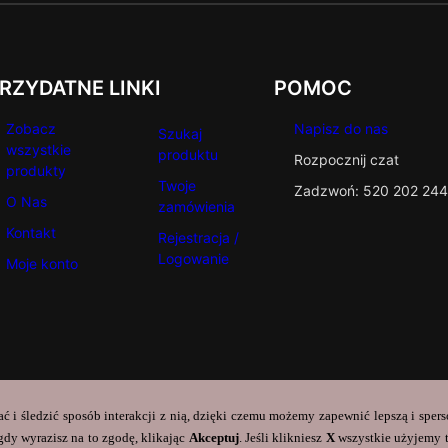
RZYDATNE LINKI
POMOC
Zobacz
Napisz do nas
Szukaj
wszystkie
produktu
Rozpocznij czat
produkty
Twoje
Zadzwoń: 520 202 244
O Nas
zamówienia
Kontakt
Rejestracja /
Logowanie
Moje konto
ać i śledzić sposób interakcji z nią, dzięki czemu możemy zapewnić lepszą i sper
dy wyrazisz na to zgodę, klikając
Akceptuj
. Jeśli klikniesz
X
wszystkie użyjemy 