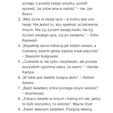
pytając o powód twego smutku, potrafi
sprawić, że znów wraca radość.” – św. Jan
Bosco
„Weź życie w swoje ręce – w końcu jest ono
twoje. Nie jesteś tu, aby spełniać oczekiwania
innych. Nie żyj życiem swojej matki, nie żyj
życiem swojego ojca, żyj po swojemu.” – Osho
Rajneesh
„Wypełniaj serce miłością jak kielich winem, a
cudowny zawrót głowy będzie trwał wiecznie.”
– Sławomir Kuligowski
„Czekanie to nie tylko cierpliwość, ale przede
wszystkim ogromna wiara, że warto.” – Kamila
Kampa
„W tobie jest światło tysiąca słońc”. – Robert
Adams
„Bądź światłem, które pomaga innym widzieć”.
– Anonimowy
„Zobacz światło w innych i traktuj ich tak, jakby
to było wszystko, co widzisz”. Wayne Dyer
„Świeć własnym światłem. Podążaj własną