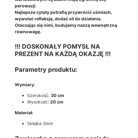
C
perswazji.
J
Najlepsze cytaty potrafią przywrócić uśmiech,
A
wywołać refleksję, dodać sił do działania.
/
Otaczając się nimi, budujemy naszą wewnętrzną
P
równowagę.
R
E
!!! DOSKONAŁY POMYSŁ NA
Z
PREZENT NA KAŻDĄ OKAZJĘ !!!
E
N
Parametry produktu:
T
K
1
Wymiary:
9
Szerokość:
30 cm
3
Wysokość:
20 cm
Materiał:
Sklejka 3mm