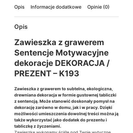
g
Opis
Informacje dodatkowe
Opinie (0)
r
a
w
Opis
e
r
Zawieszka z grawerem
e
m
Sentencje Motywacyjne
S
e
dekoracje DEKORACJA /
n
PREZENT – K193
t
e
n
Zawieszka z grawerem to s
ubtelna, ekologiczna,
c
drewniana dekoracja w formie gustownej tabliczki
j
z sentencją. Może stanowić doskonały pomysł na
e
dekorację zarówno w domu, jak i w pracy. Dzięki
M
możliwości umieszczenia dowolnej treści można ją
o
także wykorzystać jako dodatek do prezentu i
t
tabliczkę z życzeniami.
y
Zawieszkę wykonamy ściśle pod Twoje wytyczne