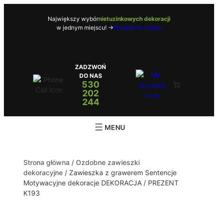
Największy wybór
nietuzinkowych dekoracji
w jednym miejscu! ->
Przejdź do sklepu
ZADZWOŃ
DO NAS
530
202
244
Strona główna
/
Ozdobne zawieszki
dekoracyjne
/ Zawieszka z grawerem Sentencje
Motywacyjne dekoracje DEKORACJA / PREZENT
K193