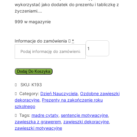
wykorzystać jako dodatek do prezentu i tabliczkę z
życzeniami.…
999 w magazynie
Informacje do zamówienia
*
i
l
o
ś
ć
Dodaj Do Koszyka
Z
a
SKU:
K193
w
Category:
Dzień Nauczyciela
, 
Ozdobne zawieszki
i
dekoracyjne
, 
Prezenty na zakończenie roku
e
szkolnego
s
z
Tags:
mądre cytaty
, 
sentencje motywacyjne
, 
k
zawieszka z grawerem
, 
zawieszki dekoracyjne
, 
a
zawieszki motywacyjne
z