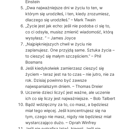
Einstein
„Dwa najważniejsze dni w życiu to ten, w
którym się urodziłeś, i ten, kiedy zrozumiesz,
dlaczego się urodziłeś.” – Mark Twain
„Życie jest jak echo: jeśli nie podoba ci się to,
co ci odsyła, musisz zmienić wiadomość, którą
wysyłasz. ” – James Joyce
„Najpiękniejszych chwil w życiu nie
zaplanujesz. One przyjdą same. Sztuka życia –
to cieszyć się małym szczęściem.” – Phil
Bosmans
Jeśli kiedykolwiek zamierzasz cieszyć się
życiem – teraz jest na to czas – nie jutro, nie za
rok. Dzisiaj powinno być zawsze
najwspanialszym dniem. – Thomas Dreier
Uczenie dzieci liczyć jest ważne, ale uczenie
ich co się liczy jest najważniejsze. – Bob Talbert
Bądź wdzięczny za to, co masz, a będziesz
miał tego więcej. Jeśli koncentrujesz się na
tym, czego nie masz, nigdy nie będziesz miał
wystarczająco dużo. – Oprah Winfrey
Jeśli nie potrafisz latać, biegnij. Jeśli nie