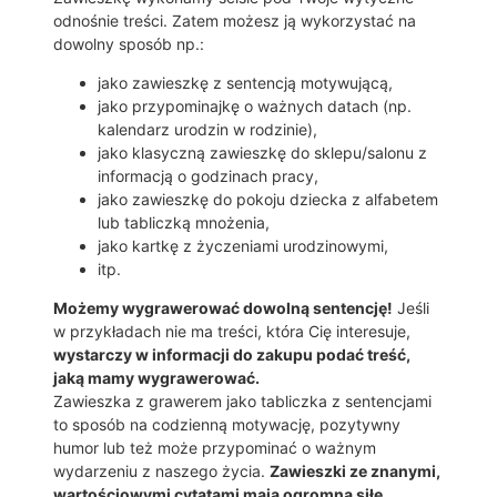
w
odnośnie treści. Zatem możesz ją wykorzystać na
a
dowolny sposób np.:
c
y
jako zawieszkę z sentencją motywującą,
j
jako przypominajkę o ważnych datach (np.
n
kalendarz urodzin w rodzinie),
e
jako klasyczną zawieszkę do sklepu/salonu z
d
informacją o godzinach pracy,
e
jako zawieszkę do pokoju dziecka z alfabetem
k
lub tabliczką mnożenia,
o
jako kartkę z życzeniami urodzinowymi,
r
itp.
a
c
Możemy wygrawerować dowolną sentencję!
Jeśli
j
w przykładach nie ma treści, która Cię interesuje,
e
wystarczy w informacji do zakupu podać treść,
D
jaką mamy wygrawerować.
E
Zawieszka z grawerem jako tabliczka z sentencjami
K
to sposób na codzienną motywację, pozytywny
O
humor lub też może przypominać o ważnym
R
wydarzeniu z naszego życia.
Zawieszki ze znanymi,
A
wartościowymi cytatami mają ogromną siłę