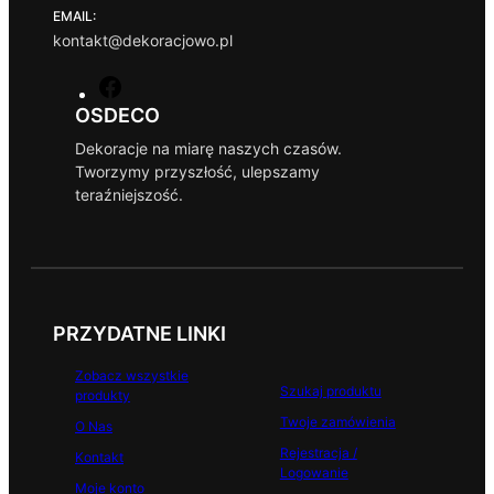
EMAIL:
kontakt@dekoracjowo.pl
F
a
OSDECO
c
Dekoracje na miarę naszych czasów.
e
Tworzymy przyszłość, ulepszamy
b
teraźniejszość.
o
o
k
PRZYDATNE LINKI
Zobacz wszystkie
Szukaj produktu
produkty
Twoje zamówienia
O Nas
Rejestracja /
Kontakt
Logowanie
Moje konto