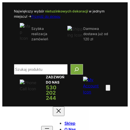
Przejdź
do
Największy wybór
nietuzinkowych dekoracji
w jednym
miejscu! ->
Przejdź do sklepu
treści
Szybka
Darmowa
realizacja
dostawa już od
zamówień
120 zł
S
e
ZADZWOŃ
a
DO NAS
r
530
c
202
h
244
Sklep
O Nas