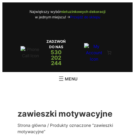
Przejdź
do
Największy wybór
nietuzinkowych dekoracji
w jednym miejscu! ->
Przejdź do sklepu
treści
ZADZWOŃ
DO NAS
530
202
244
zawieszki motywacyjne
Strona główna
/ Produkty oznaczone “zawieszki
motywacyjne”