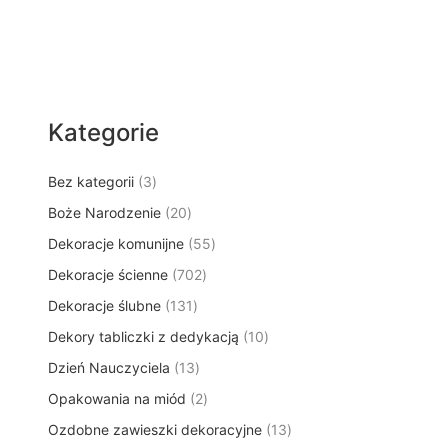
Kategorie
3
Bez kategorii
3
p
2
Boże Narodzenie
20
r
0
5
Dekoracje komunijne
o
55
p
5
d
7
Dekoracje ścienne
702
r
p
u
0
o
1
Dekoracje ślubne
131
r
k
2
d
3
o
t
1
Dekory tabliczki z dedykacją
p
10
u
1
d
y
0
r
k
1
Dzień Nauczyciela
13
p
u
p
o
t
3
r
k
2
Opakowania na miód
2
r
d
ó
p
o
t
p
o
u
w
1
Ozdobne zawieszki dekoracyjne
r
13
d
ó
r
d
k